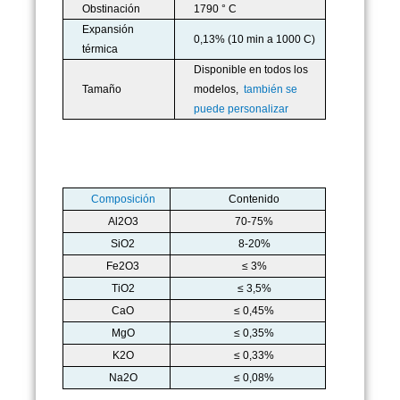
Obstinación
1790 ° C
Expansión
0,13% (10 min a 1000 C)
térmica
Disponible en todos los
Tamaño
modelos,
también se
puede personalizar
Composición
Contenido
Al2O3
70-75%
SiO2
8-20%
Fe2O3
≤ 3%
TiO2
≤ 3,5%
CaO
≤ 0,45%
MgO
≤ 0,35%
K2O
≤ 0,33%
Na2O
≤ 0,08%