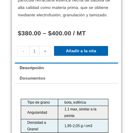
partícula refractaria esférica hecha de bauxita de
alta calidad como materia prima, que se obtiene
mediante electrofusión, granulación y tamizado.
$
380.00
–
$
400.00
/ MT
Añadir a la cita
-
+
Descripción
Documentos
Tipo de grano
bola, esférica
1.1 max, similar a la
Angularidad
pelota
Densidad a
1,95-2,05 g / cm3
Granel