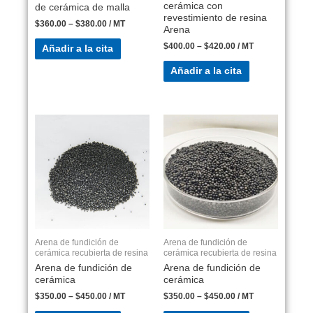
cerámica con
de cerámica de malla
revestimiento de resina
$
360.00
–
$
380.00
/ MT
Arena
$
400.00
–
$
420.00
/ MT
Añadir a la cita
Añadir a la cita
Arena de fundición de
Arena de fundición de
cerámica recubierta de resina
cerámica recubierta de resina
Arena de fundición de
Arena de fundición de
cerámica
cerámica
$
350.00
–
$
450.00
/ MT
$
350.00
–
$
450.00
/ MT