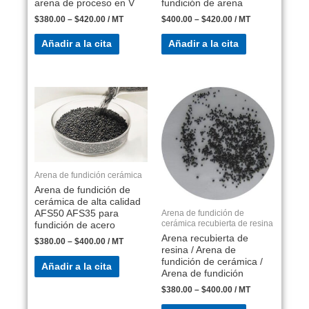
arena de proceso en V
fundición de arena
$
380.00
–
$
420.00
/ MT
$
400.00
–
$
420.00
/ MT
Añadir a la cita
Añadir a la cita
Arena de fundición cerámica
Arena de fundición de
cerámica de alta calidad
Arena de fundición de
AFS50 AFS35 para
cerámica recubierta de resina
fundición de acero
Arena recubierta de
$
380.00
–
$
400.00
/ MT
resina / Arena de
fundición de cerámica /
Añadir a la cita
Arena de fundición
$
380.00
–
$
400.00
/ MT