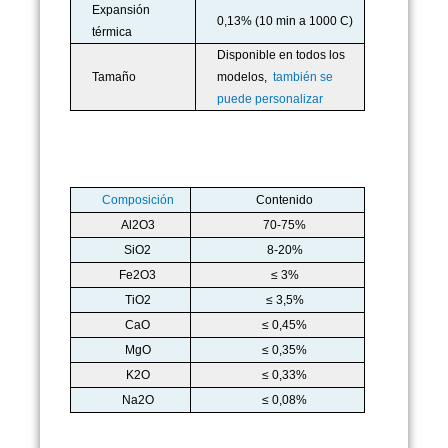
Expansión
0,13% (10 min a 1000 C)
térmica
Disponible en todos los
Tamaño
modelos,
también se
puede personalizar
Composición
Contenido
Al2O3
70-75%
SiO2
8-20%
Fe2O3
≤ 3%
TiO2
≤ 3,5%
CaO
≤ 0,45%
MgO
≤ 0,35%
K2O
≤ 0,33%
Na2O
≤ 0,08%