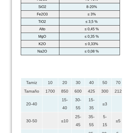
SiO2
8-20%
Fe2O3
≤ 3%
TiO2
≤ 3,5 %
Alto
≤ 0,45 %
MgO
≤ 0,35 %
K2O
≤ 0,33%
Na2O
≤ 0,08 %
Tamiz
10
20
30
40
50
70
10
Tamaño
1700
850
600
425
300
212
15
15-
30-
15-
20-40
≤3
40
55
35
25-
35-
5-
30-50
≤10
≤5
≤
45
55
15