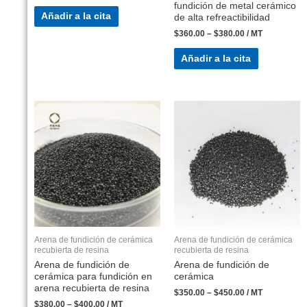
fundición de metal cerámico
Añadir a la cita
de alta refreactibilidad
$
360.00
–
$
380.00
/ MT
Añadir a la cita
Arena de fundición de cerámica
Arena de fundición de cerámica
recubierta de resina
recubierta de resina
Arena de fundición de
Arena de fundición de
cerámica para fundición en
cerámica
arena recubierta de resina
$
350.00
–
$
450.00
/ MT
$
380.00
–
$
400.00
/ MT