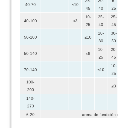
25-
20-
5-
40-70
≤10
≤
45
40
25
10-
25-
25-
10
40-100
≤3
25
40
45
2
10-
30-
15
50-100
≤10
30
50
3
10-
20-
20
50-140
≤8
25
45
4
10-
25
70-140
≤10
25
4
100-
10
≤3
200
3
140-
≤
270
6-20
arena de fundición de e