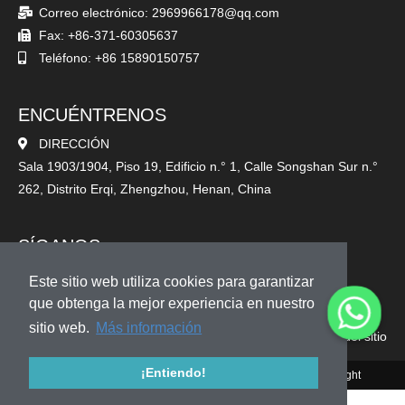
Correo electrónico: 2969966178@qq.com
Fax: +86-371-60305637
Teléfono: +86 15890150757
ENCUÉNTRENOS
DIRECCIÓN
Sala 1903/1904, Piso 19, Edificio n.° 1, Calle Songshan Sur n.°
262, Distrito Erqi, Zhengzhou, Henan, China
SÍGANOS
Este sitio web utiliza cookies para garantizar
que obtenga la mejor experiencia en nuestro
sitio web.
Más información
Mapa del sitio
¡Entiendo!
© 2010-2020 Henan Sicheng Abrasives Tech Co., Ltd. Copyright