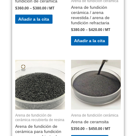
Arena de fundición cerámica
fundición de cerámica
Arena de fundición
$
360.00
–
$
380.00
/ MT
cerámica / arena
revestida / arena de
Añadir a la cita
fundición refractaria
$
380.00
–
$
420.00
/ MT
Añadir a la cita
Arena de fundición de
Arena de fundición cerámica
cerámica recubierta de resina
Arena de ceramsita
Arena de fundición de
$
350.00
–
$
450.00
/ MT
cerámica para fundición