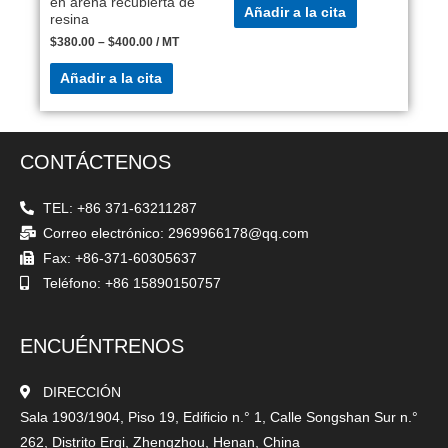
en arena recubierta de
Añadir a la cita
resina
$
380.00
–
$
400.00
/ MT
Añadir a la cita
CONTÁCTENOS
TEL: +86 371-63211287
Correo electrónico: 2969966178@qq.com
Fax: +86-371-60305637
Teléfono: +86 15890150757
ENCUÉNTRENOS
DIRECCIÓN
Sala 1903/1904, Piso 19, Edificio n.° 1, Calle Songshan Sur n.°
262, Distrito Erqi, Zhengzhou, Henan, China