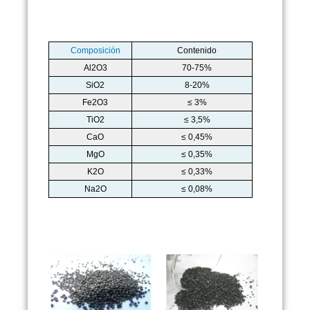
Composición
Contenido
Al2O3
70-75%
SiO2
8-20%
Fe2O3
≤ 3%
TiO2
≤ 3,5%
CaO
≤ 0,45%
MgO
≤ 0,35%
K2O
≤ 0,33%
Na2O
≤ 0,08%