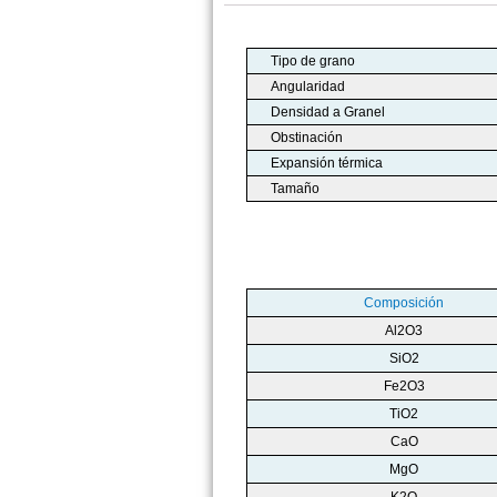
Tipo de grano
Angularidad
Densidad a Granel
Obstinación
Expansión térmica
Tamaño
Composición
Al2O3
SiO2
Fe2O3
TiO2
CaO
MgO
K2O