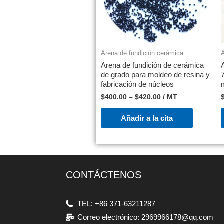
Arena de fundición cerámica
Arena de fundición de cerámica
de grado para moldeo de resina y
fabricación de núcleos
$
400.00
–
$
420.00
/ MT
Añadir a la cita
CONTÁCTENOS
TEL: +86 371-63211287
Correo electrónico: 2969966178@qq.com