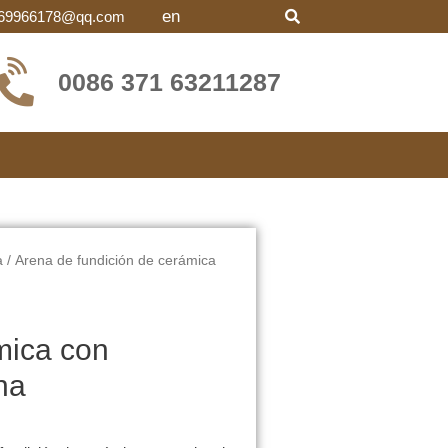
en
69966178@qq.com
0086 371 63211287
a
/ Arena de fundición de cerámica
mica con
na