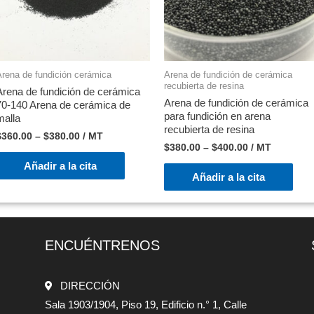
Arena de fundición cerámica
Arena de fundición de cerámica
recubierta de resina
Arena de fundición de cerámica
Arena de fundición de cerámica
70-140 Arena de cerámica de
para fundición en arena
malla
recubierta de resina
$
360.00
–
$
380.00
/ MT
$
380.00
–
$
400.00
/ MT
Añadir a la cita
Añadir a la cita
ENCUÉNTRENOS
DIRECCIÓN
Sala 1903/1904, Piso 19, Edificio n.° 1, Calle