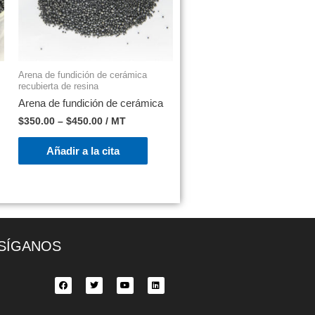
Arena de fundición de cerámica
recubierta de resina
Arena de fundición de cerámica
$
350.00
–
$
450.00
/ MT
Añadir a la cita
SÍGANOS