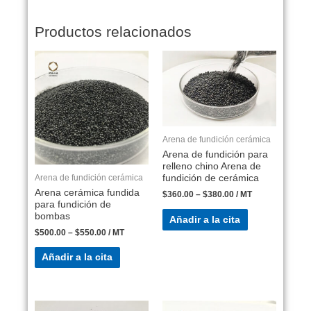
Productos relacionados
Arena de fundición cerámica
Arena de fundición para
relleno chino Arena de
Arena de fundición cerámica
fundición de cerámica
Arena cerámica fundida
$
360.00
–
$
380.00
/ MT
para fundición de
bombas
Añadir a la cita
$
500.00
–
$
550.00
/ MT
Añadir a la cita