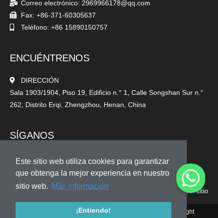
Correo electrónico: 2969966178@qq.com
Fax: +86-371-60305637
Teléfono: +86 15890150757
ENCUÉNTRENOS
DIRECCIÓN
Sala 1903/1904, Piso 19, Edificio n.° 1, Calle Songshan Sur n.°
262, Distrito Erqi, Zhengzhou, Henan, China
SÍGANOS
Este sitio web utiliza cookies para garantizar
que obtenga la mejor experiencia en nuestro
sitio web.
Más información
Mapa del sitio
¡Entiendo!
© 2010-2020 Henan Sicheng Abrasives Tech Co., Ltd. Copyright