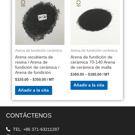
Arena de fundición cerámica
Arena de fundición cerámica
Arena recubierta de
Arena de fundición de
resina / Arena de
cerámica 70-140 Arena
fundición de cerámica /
de cerámica de malla
Arena de fundición
$
360.00
–
$
380.00
/ MT
$
320.00
–
$
350.00
/ MT
Añadir a la cita
Añadir a la cita
CONTÁCTENOS
TEL: +86 371-63211287