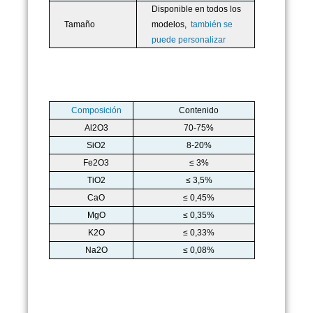
Disponible en todos los
Tamaño
modelos,
también se
puede personalizar
Composición
Contenido
Al2O3
70-75%
SiO2
8-20%
Fe2O3
≤ 3%
TiO2
≤ 3,5%
CaO
≤ 0,45%
MgO
≤ 0,35%
K2O
≤ 0,33%
Na2O
≤ 0,08%