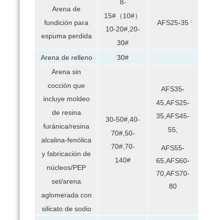
8-
Arena de
15#（10#）
fundición para
AFS25-35
10-20#,20-
espuma perdida
30#
Arena de relleno
30#
Arena sin
cocción que
AFS35-
incluye moldeo
45,AFS25-
de resina
35,AFS45-
30-50#,40-
furánica/resina
55,
70#,50-
alcalina-fenólica
70#,70-
AFS55-
y fabricación de
140#
65,AFS60-
núcleos/PEP
70,AFS70-
set/arena
80
aglomerada con
silicato de sodio