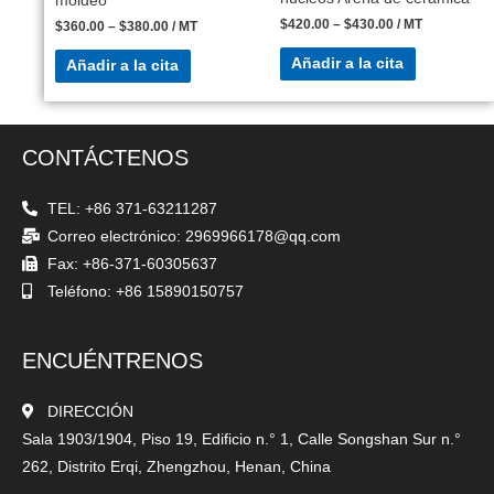
moldeo
$
420.00
–
$
430.00
/ MT
$
360.00
–
$
380.00
/ MT
Añadir a la cita
Añadir a la cita
CONTÁCTENOS
TEL: +86 371-63211287
Correo electrónico: 2969966178@qq.com
Fax: +86-371-60305637
Teléfono: +86 15890150757
ENCUÉNTRENOS
DIRECCIÓN
Sala 1903/1904, Piso 19, Edificio n.° 1, Calle Songshan Sur n.°
262, Distrito Erqi, Zhengzhou, Henan, China