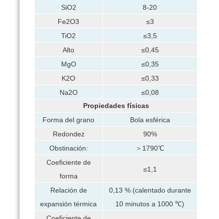
SiO2
8-20
Fe2O3
≤3
TiO2
≤3,5
Alto
≤0,45
MgO
≤0,35
K2O
≤0,33
Na2O
≤0,08
Propiedades físicas
Forma del grano
Bola esférica
Redondez
90%
Obstinación:
＞1790℃
Coeficiente de
≤1,1
forma
Relación de
0,13 % (calentado durante
expansión térmica
10 minutos a 1000 ℃)
Coeficiente de