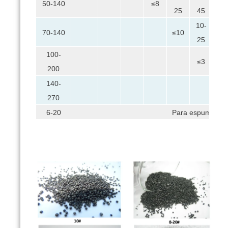
50-140
≤8
25
45
45
10-
25
70-140
≤10
25
45
100-
10
≤3
200
35
140-
≤5
270
6-20
Para espuma per