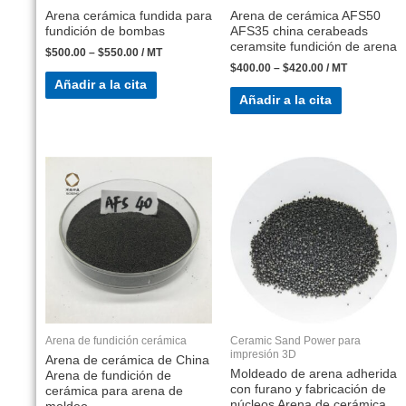
Arena cerámica fundida para
Arena de cerámica AFS50
fundición de bombas
AFS35 china cerabeads
ceramsite fundición de arena
$
500.00
–
$
550.00
/ MT
$
400.00
–
$
420.00
/ MT
Añadir a la cita
Añadir a la cita
Arena de fundición cerámica
Ceramic Sand Power para
impresión 3D
Arena de cerámica de China
Moldeado de arena adherida
Arena de fundición de
con furano y fabricación de
cerámica para arena de
núcleos Arena de cerámica