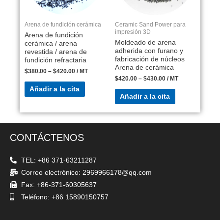
Arena de fundición cerámica
Ceramic Sand Power para
impresión 3D
Arena de fundición
Moldeado de arena
cerámica / arena
adherida con furano y
revestida / arena de
fabricación de núcleos
fundición refractaria
Arena de cerámica
$
380.00
–
$
420.00
/ MT
$
420.00
–
$
430.00
/ MT
Añadir a la cita
Añadir a la cita
CONTÁCTENOS
TEL: +86 371-63211287
Correo electrónico: 2969966178@qq.com
Fax: +86-371-60305637
Teléfono: +86 15890150757