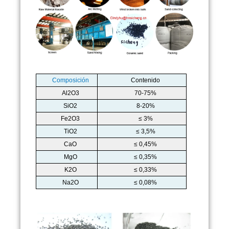
Composición
Contenido
Al2O3
70-75%
SiO2
8-20%
Fe2O3
≤ 3%
TiO2
≤ 3,5%
CaO
≤ 0,45%
MgO
≤ 0,35%
K2O
≤ 0,33%
Na2O
≤ 0,08%