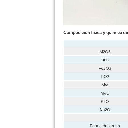
Composición física y química
de
Al2O3
SiO2
Fe2O3
TiO2
Alto
MgO
K2O
Na2O
Forma del grano