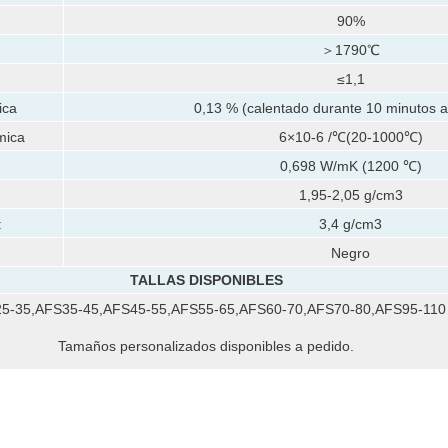
90%
＞1790℃
≤1,1
ica
0,13 % (calentado durante 10 minutos 
mica
6×10-6 /℃(20-1000℃)
0,698 W/mK (1200 ℃)
1,95-2,05 g/cm3
:
3,4 g/cm3
Negro
TALLAS DISPONIBLES
5-35,AFS35-45,AFS45-55,AFS55-65,AFS60-70,AFS70-80,AFS95-110
Tamaños personalizados disponibles a pedido.