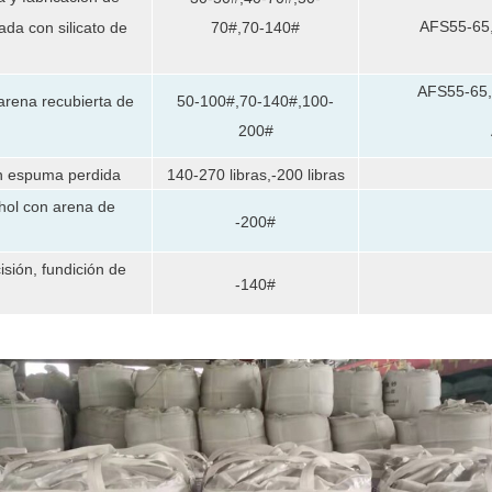
AFS55-65
da con silicato de
70#,70-140#
AFS55-65,
arena recubierta de
50-100#,70-140#,100-
200#
on espuma perdida
140-270 libras,-200 libras
hol con arena de
-200#
isión, fundición de
-140#