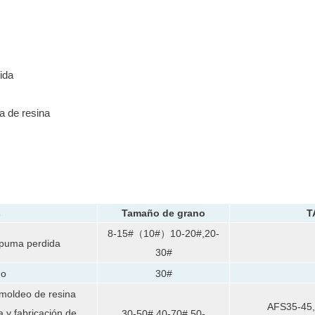
ida
a de resina
s
Tamaño de grano
T
8-15#（10#）10-20#,20-
spuma perdida
30#
no
30#
 moldeo de resina
AFS35-45,
a y fabricación de
30-50#,40-70#,50-