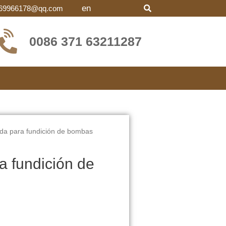
en
69966178@qq.com
0086 371 63211287
ida para fundición de bombas
a fundición de