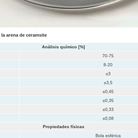
 la arena de ceramsite
Análisis químico
[%]
70-75
8-20
≤3
≤3,5
≤0,45
≤0,35
≤0,33
≤0,08
Propiedades físicas
Bola esférica